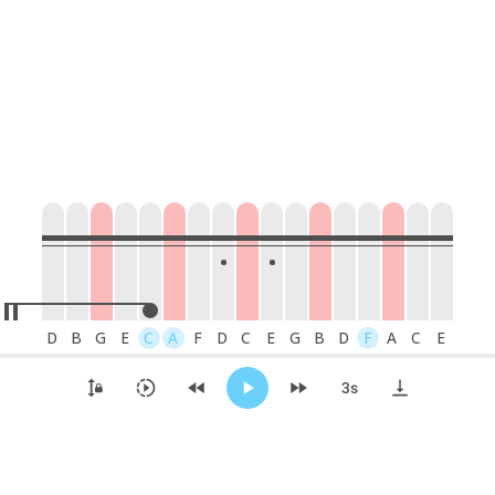
D
B
G
E
C
A
F
D
C
E
G
B
D
F
A
C
E